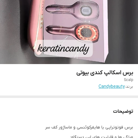
برس اسکالپ کندی بیوتی
Scalp
برند:
Candybeauty
توضیحات
برس فوتوتراپی یا هایفرکوئنسی و ماساژور کف سر
ویژگی ها و قابلیت های این دستگاه: