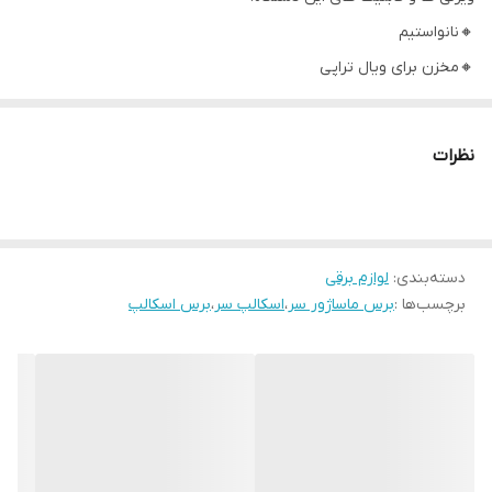
🔸️نانواستیم
🔸️مخزن برای ویال تراپی
🔸️داری ۶ نور فوتوتراپی
🔸️ماساژ کف سر
نظرات
🔷️قابل استفاده در سالن ها و منزل
دسته‌بندی
:
لوازم برقی
برچسب‌ها :
برس ماساژور سر
،
اسکالپ سر
،
برس اسکالپ