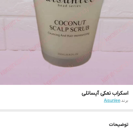
اسکراب نمکی آیسانلی
برند:
Aisunlee
توضیحات