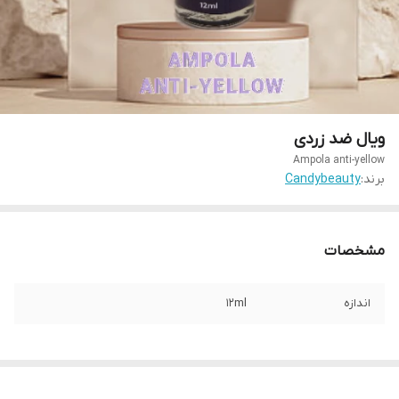
ویال ضد زردی
Ampola anti-yellow
برند:
Candybeauty
مشخصات
اندازه
12ml