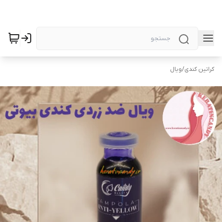
کراتین کندی
/
ویال